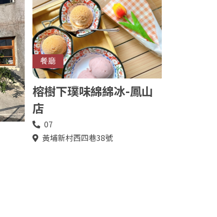
餐廳
榕樹下璞味綿綿冰-鳳山
店
07
電
話
黃埔新村西四巷38號
地
址