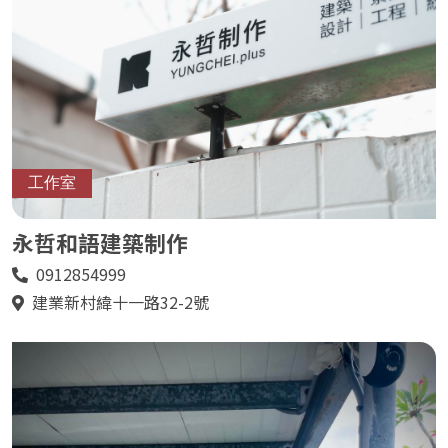
工作室
永哲和語建築制作
0912854999
電
話
建業新村緯十一路32-2號
地
址