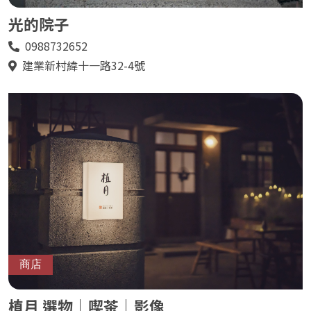
光的院子
0988732652
電
話
建業新村緯十一路32-4號
地
址
商店
植月 選物｜喫茶｜影像