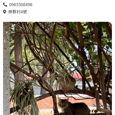
0965508498
電
話
樂群村4號
地
址