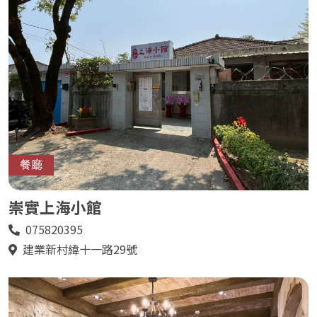
餐廳
崇實上海小館
075820395
電
話
建業新村緯十一路29號
地
址