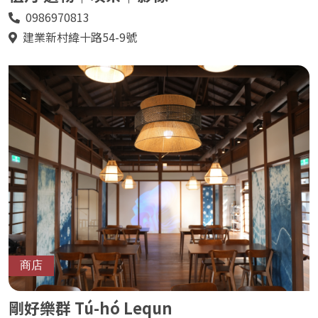
0986970813
電
話
建業新村緯十路54-9號
地
址
商店
剛好樂群 Tú-hó Lequn