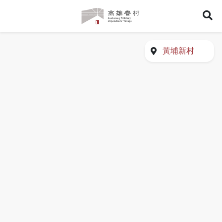
高
展
雄
眷
開
村
搜
尋