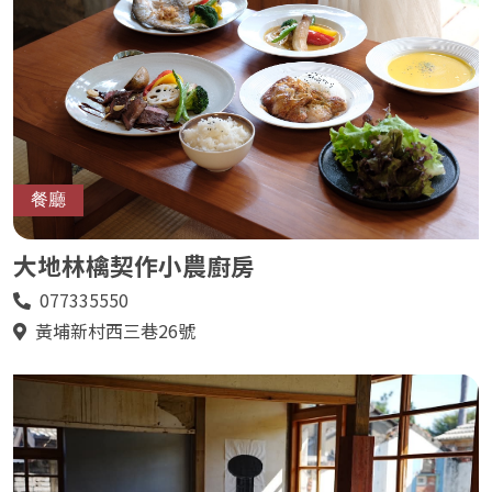
餐廳
大地林檎契作小農廚房
077335550
電
話
黃埔新村西三巷26號
地
址