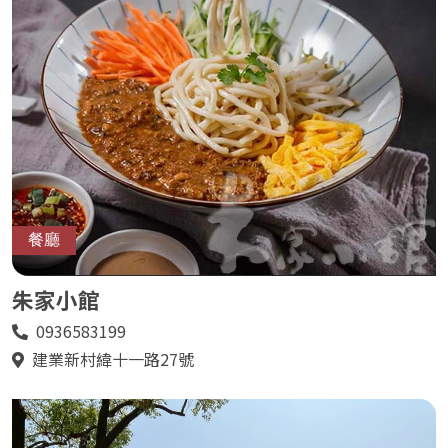
餐廳
朱家小館
0936583199
電
話
建業新村緯十一路27號
地
址