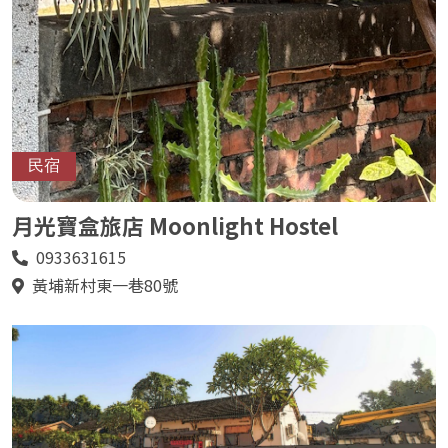
民宿
月光寶盒旅店 Moonlight Hostel
0933631615
電
話
黃埔新村東一巷80號
地
址