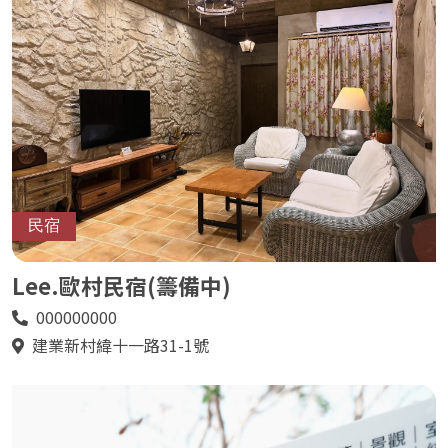
民宿
Lee.歐村民宿(籌備中)
000000000
電
話
建業新村緯十一路31-1號
地
址