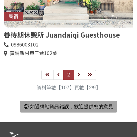
民宿
眷待期休憩所 Juandaiqi Guesthouse
0986003102
電
話
黃埔新村東三巷102號
地
址
第
上
2
下
最
一
一
一
後
資料筆數【107】頁數【2/9】
頁
頁
頁
一
頁
如遇網站資訊錯誤，歡迎提供您的意見