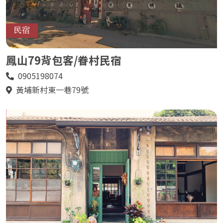
民宿
鳳山79背包客/眷村民宿
0905198074
電
話
黃埔新村東一巷79號
地
址