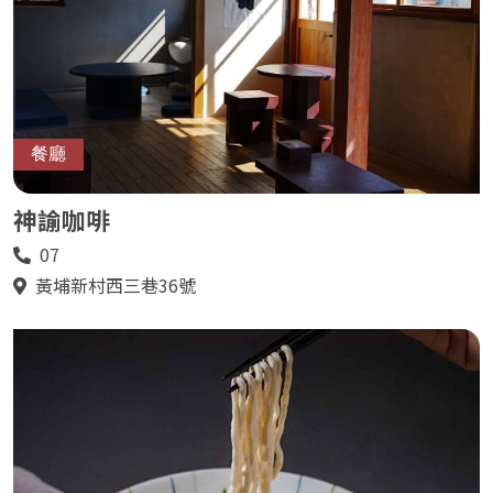
餐廳
神諭咖啡
07
電
話
黃埔新村西三巷36號
地
址