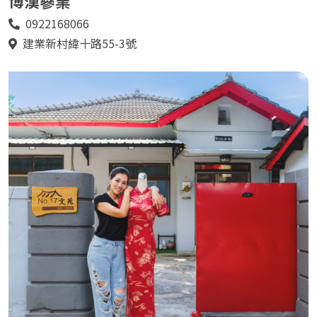
博漢蔘業
0922168066
電
話
建業新村緯十路55-3號
地
址