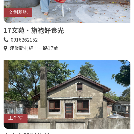
文創基地
17文苑．旗袍好食光
0916262152
電
話
建業新村緯十一路17號
地
址
工作室