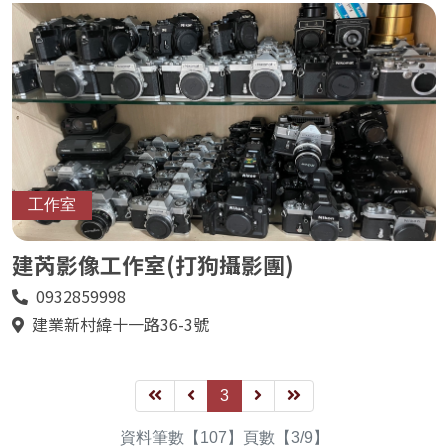
工作室
建芮影像工作室(打狗攝影團)
0932859998
電
話
建業新村緯十一路36-3號
地
址
第
上
3
下
最
一
一
一
後
資料筆數【107】頁數【3/9】
頁
頁
頁
一