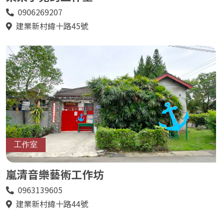
0906269207
電
話
建業新村緯十路45號
地
址
工作室
嵐清音樂藝術工作坊
0963139605
電
話
建業新村緯十路44號
地
址