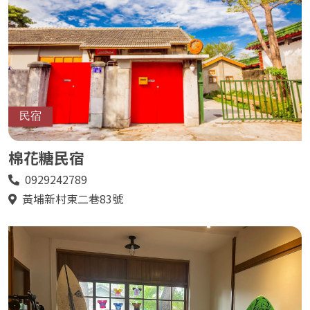
民宿
棉花糖民宿
0929242789
電
話
黃埔新村東二巷83號
地
址