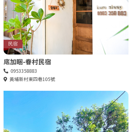
民宿
底加睏-眷村民宿
0953358883
電
話
黃埔新村東四巷105號
地
址