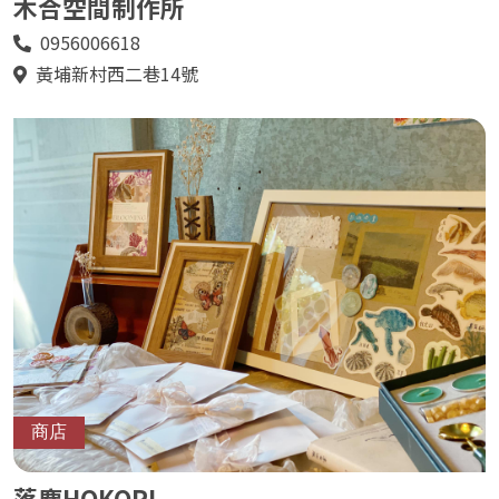
木合空間制作所
0956006618
電
話
黃埔新村西二巷14號
地
址
商店
落塵HOKORI