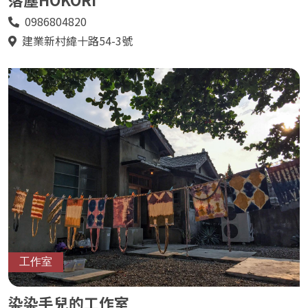
0986804820
電
話
建業新村緯十路54-3號
地
址
工作室
染染手兒的工作室