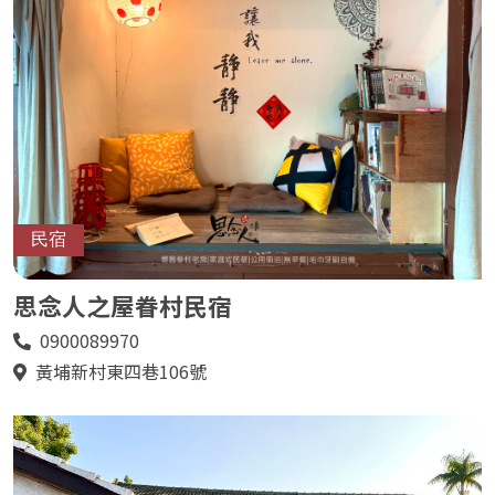
民宿
思念人之屋眷村民宿
0900089970
電
話
黃埔新村東四巷106號
地
址