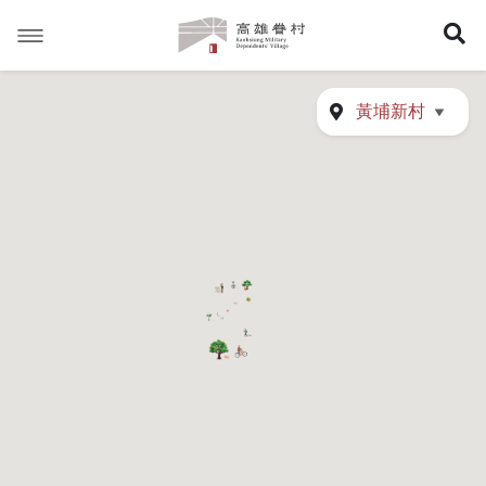
高
展
雄
眷
開
村
搜
尋