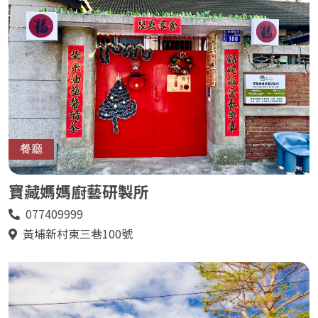
餐廳
寶藏媽媽廚藝研製所
077409999
電
話
黃埔新村東三巷100號
地
址