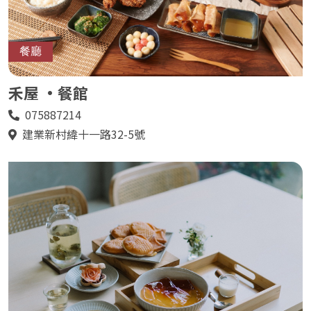
餐廳
禾屋 •餐館
075887214
電
話
建業新村緯十一路32-5號
地
址