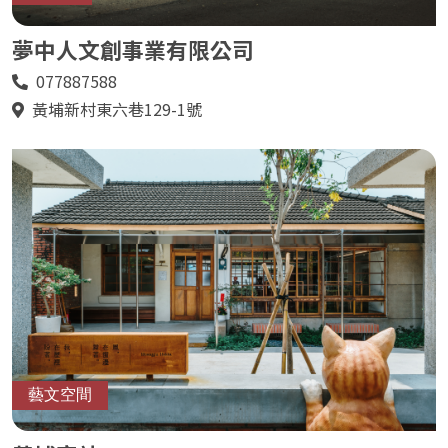
夢中人文創事業有限公司
077887588
電
話
黃埔新村東六巷129-1號
地
址
藝文空間