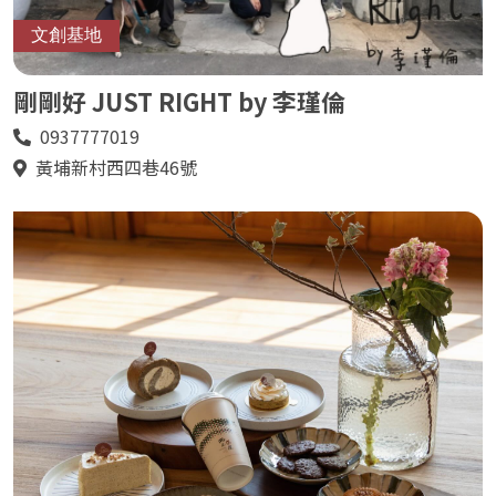
文創基地
剛剛好 JUST RIGHT by 李瑾倫
0937777019
電
話
黃埔新村西四巷46號
地
址