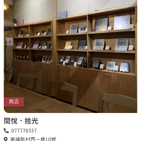
商店
閱悅．拾光
077776537
電
話
黃埔新村西一巷10號
地