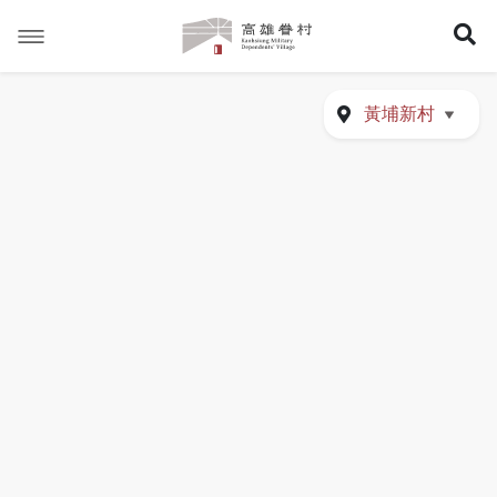
高
展
雄
眷
開
村
搜
尋