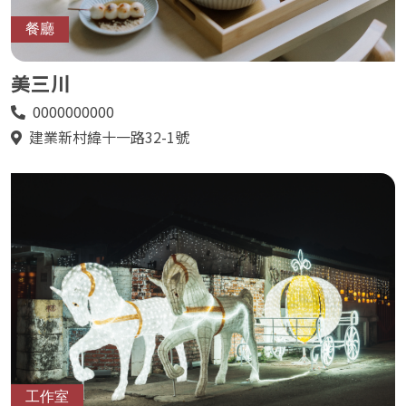
餐廳
美三川
0000000000
電
話
建業新村緯十一路32-1號
地
址
工作室