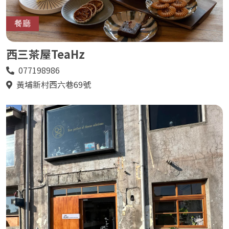
餐廳
西三茶屋TeaHz
077198986
電
話
黃埔新村西六巷69號
地
址