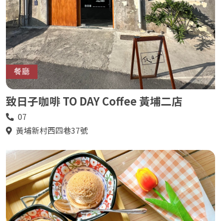
餐廳
致日子咖啡 TO DAY Coffee 黃埔二店
07
電
話
黃埔新村西四巷37號
地
址