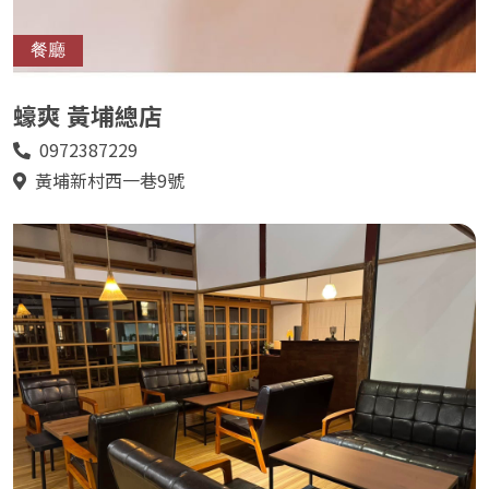
餐廳
蠔爽 黃埔總店
0972387229
電
話
黃埔新村西一巷9號
地
址