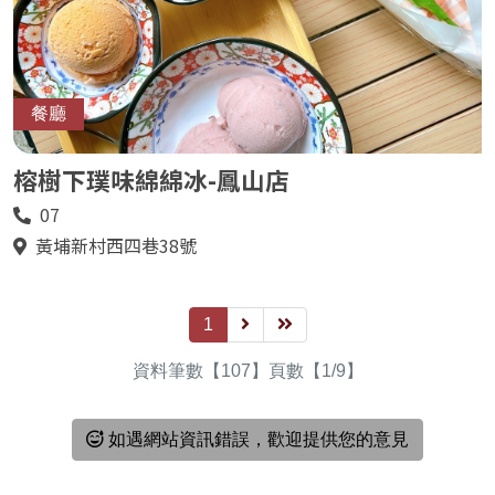
餐廳
榕樹下璞味綿綿冰-鳳山店
07
電
話
黃埔新村西四巷38號
地
址
1
下
最
一
後
資料筆數【107】頁數【1/9】
頁
一
頁
如遇網站資訊錯誤，歡迎提供您的意見