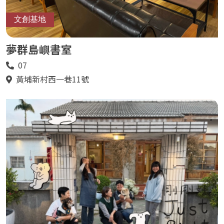
文創基地
夢群島嶼書室
07
電
話
黃埔新村西一巷11號
地
址