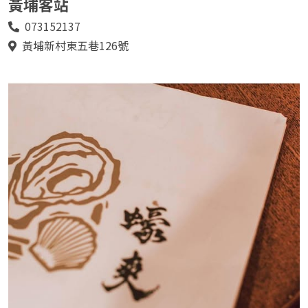
黃埔客站
073152137
電
話
黃埔新村東五巷126號
地
址