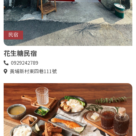
民宿
花生糖民宿
0929242789
電
話
黃埔新村東四巷111號
地
址