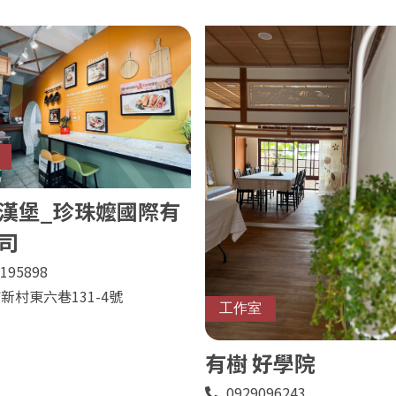
漢堡_珍珠嬤國際有
司
195898
新村東六巷131-4號
工作室
有樹 好學院
0929096243
電