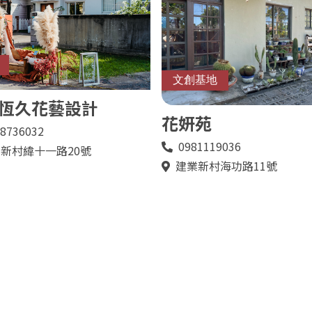
文創基地
恆久花藝設計
花妍苑
8736032
0981119036
電
新村緯十一路20號
話
建業新村海功路11號
地
址