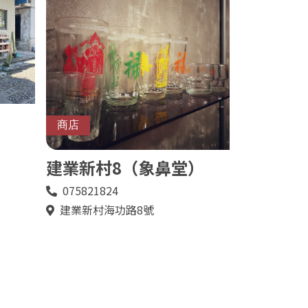
商店
建業新村8（象鼻堂）
075821824
電
話
建業新村海功路8號
地
址