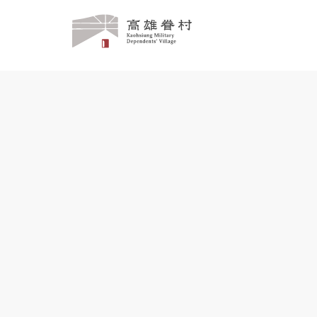
高
雄
眷
村