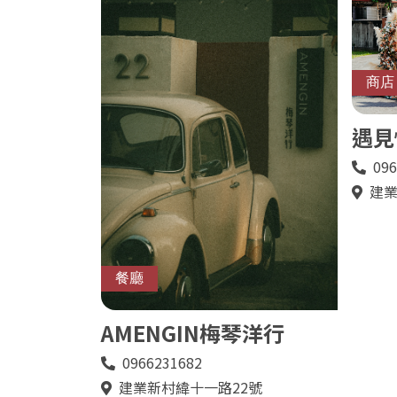
商店
遇見
096
電
話
建業
地
址
餐廳
AMENGIN梅琴洋行
0966231682
電
話
建業新村緯十一路22號
地