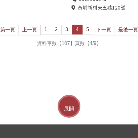
話
黃埔新村東五巷120號
地
址
1
2
3
4
5
第一頁
上一頁
下一頁
最後一頁
資料筆數【107】頁數【4/9】
展開