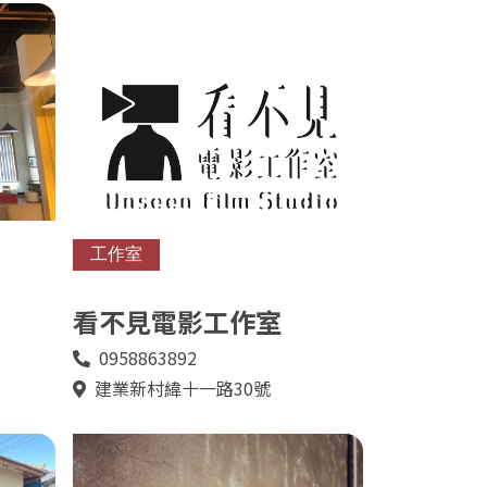
工作室
看不見電影工作室
0958863892
電
話
建業新村緯十一路30號
地
址