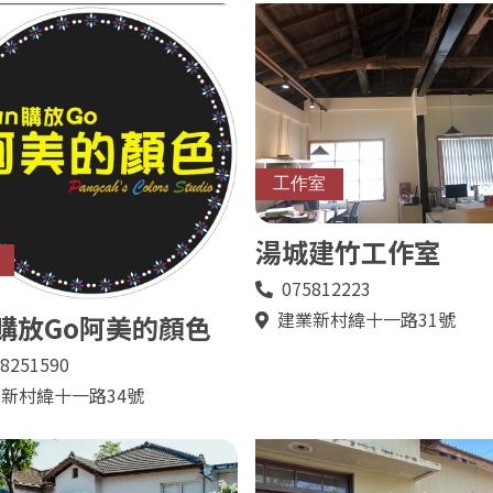
工作室
湯城建竹工作室
075812223
電
話
建業新村緯十一路31號
n購放Go阿美的顏色
地
址
8251590
新村緯十一路34號