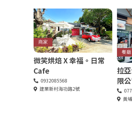
址
商家
餐廳
微笑烘焙 X 幸福。日常
拉亞
Cafe
限公
0932085568
電
話
建業新村海功路2號
地
077
電
址
話
黃埔
地
址