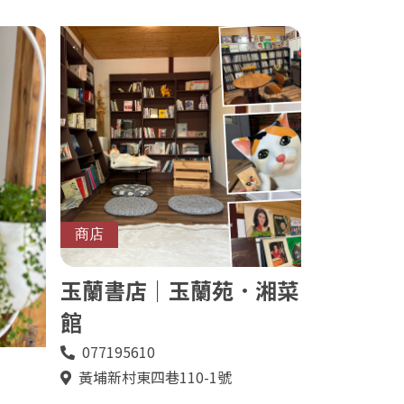
商店
玉蘭書店｜玉蘭苑．湘菜
館
077195610
電
話
黃埔新村東四巷110-1號
地
址