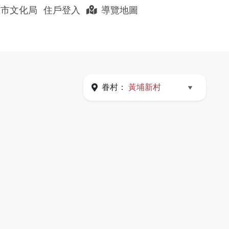
展開搜尋
雄市文化局
住戶登入
導覽地圖
聊眷村
眷村好店
以住代護
眷村：