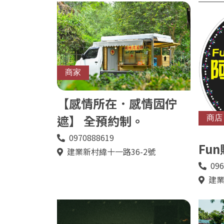
商家
【感情所在．感情囥佇
遮】 全預約制。
商店
0970888619
電
Fu
話
建業新村緯十一路36-2號
地
址
096
電
話
建業
地
址