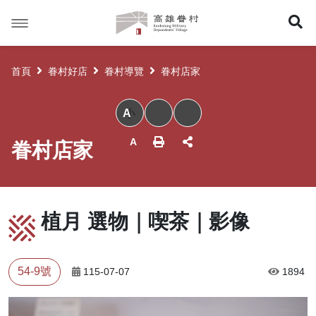
高
展
雄
眷
開
村
首頁
眷村好店
眷村導覽
眷村店家
搜
小
尋
眷村店家
植月 選物｜喫茶｜影像
54-9號
115-07-07
1894