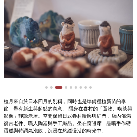
植月來自於日本四月的別稱，同時也是準備種植新苗的季
節；帶有新生與起點的寓意。 隱身在眷村的「選物、喫茶與
影像」靜謐老屋。空間保留日式眷村輪廓與紅門，店內佈滿
復古老件、職人陶器與手工織品。坐在窗邊席，品嚐手作磅
蛋糕與特調氣泡飲，沉浸在悠緩慢活的時光中。