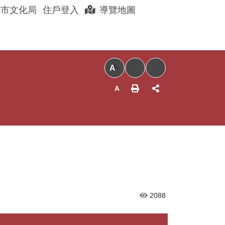
展開搜尋
雄市文化局
住戶登入
導覽地圖
聊眷村
眷村好店
以住代護
小
2088