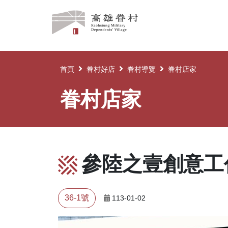
高
雄
眷
村
首頁
眷村好店
眷村導覽
眷村店家
眷村店家
參陸之壹創意工
36-1號
113-01-02