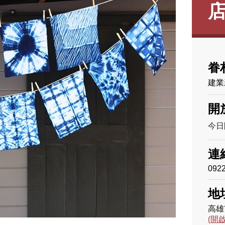
眷
建業
開
今日開
連
092
地
高雄
(開