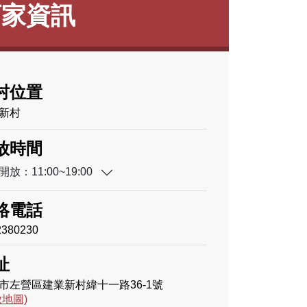
店家資訊
村位置
新村
放時間
放：11:00~19:00
絡電話
2380230
址
市左營區建業新村緯十一路36-1號
啟地圖)