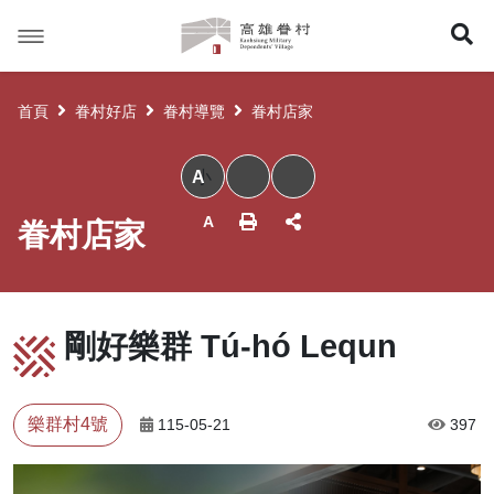
高
展
雄
眷
開
村
首頁
眷村好店
眷村導覽
眷村店家
搜
小
尋
眷村店家
剛好樂群 Tú-hó Lequn
樂群村4號
115-05-21
397