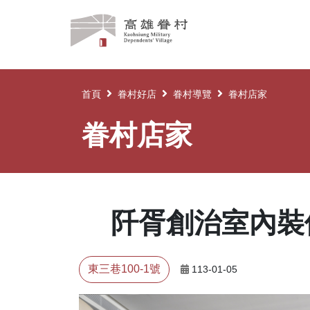
高
雄
眷
村
首頁
眷村好店
眷村導覽
眷村店家
眷村店家
阡胥創治室內裝
東三巷100-1號
113-01-05