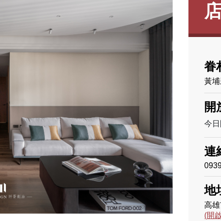
眷
黃埔
開
今日
連
093
地
高雄
(開