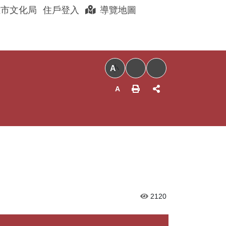
展開搜尋
雄市文化局
住戶登入
導覽地圖
聊眷村
眷村好店
以住代護
小
2120