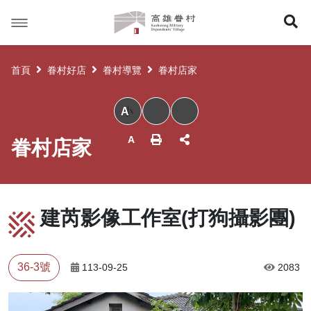
高
展
雄
眷
開
村
首頁
眷村好店
眷村導覽
眷村店家
搜
小
尋
眷村店家
建芮影像工作室(打狗攝影團)
36-3號
113-09-25
2083