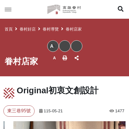
高
展
雄
眷
開
村
首頁
眷村好店
眷村導覽
眷村店家
搜
小
尋
眷村店家
Original初衷文創設計
東三巷95號
115-05-21
1477