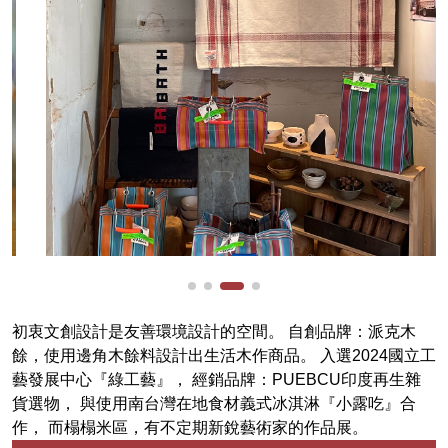
初衷文創設計是友善環境設計的空間。 自創品牌：派克木
餘，使用邊角木餘料設計出生活木作商品。 入選2024國立工
藝發展中心『綠工藝』， 經銷品牌：PUEBCU印度再生雜
貨選物， 與使用南台灣在地食材義式冰淇淋『小露吃』合
作， 而榻榻米區，有不定期新銳藝術家的作品展。