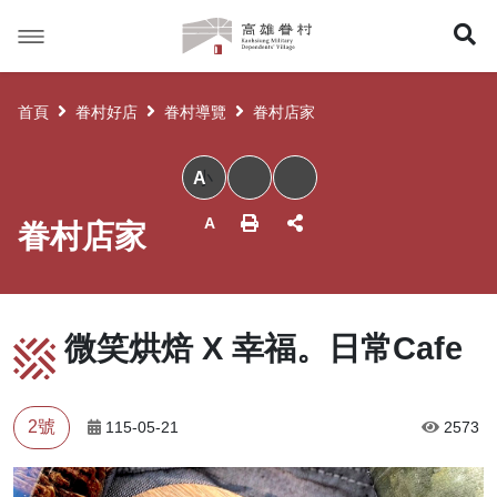
高
展
雄
眷
開
村
首頁
眷村好店
眷村導覽
眷村店家
搜
小
尋
眷村店家
微笑烘焙 X 幸福。日常Cafe
2號
115-05-21
2573