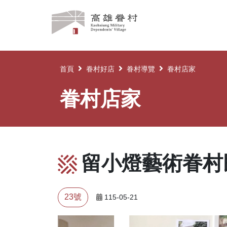
高
雄
眷
村
首頁
眷村好店
眷村導覽
眷村店家
眷村店家
留小燈藝術眷村
23號
115-05-21