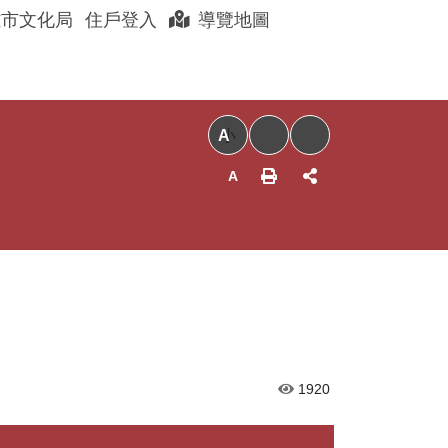
展開搜尋
雄市文化局
住戶登入
導覽地圖
聊眷村
眷村好店
以住代護
小
1920