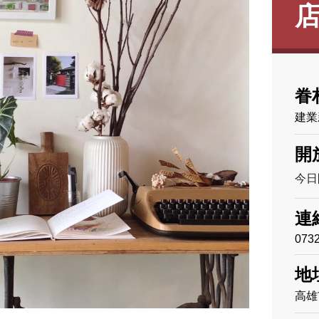
眷
建業
開
今日開
連
073
地
高雄