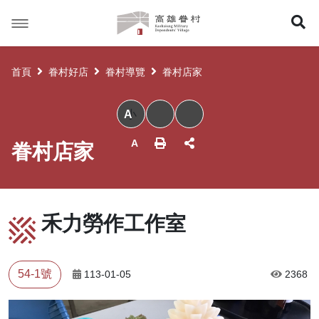
高
展
雄
眷
開
村
首頁
眷村好店
眷村導覽
眷村店家
搜
小
尋
眷村店家
禾力勞作工作室
54-1號
113-01-05
2368