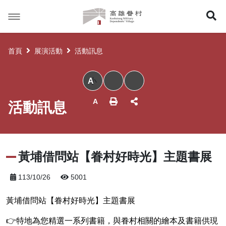
高
展
雄
眷
開
村
首頁
展演活動
活動訊息
搜
小
尋
活動訊息
黃埔借問站【眷村好時光】主題書展
113/10/26
5001
黃埔借問站【眷村好時光】主題書展
👉特地為您精選一系列書籍，與眷村相關的繪本及書籍供現