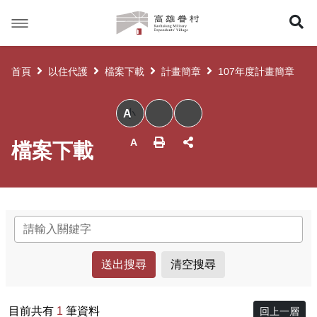
高
展
雄
眷
開
村
首頁
以住代護
檔案下載
計畫簡章
107年度計畫簡章
搜
小
尋
檔案下載
關鍵字
目前共有
1
筆資料
回上一層