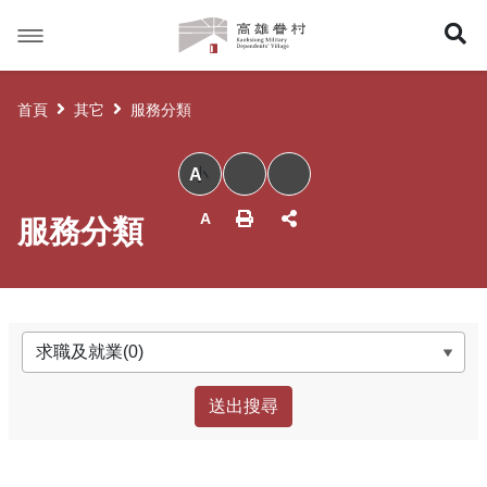
高
展
雄
眷
開
村
首頁
其它
服務分類
搜
小
尋
服務分類
分類
列