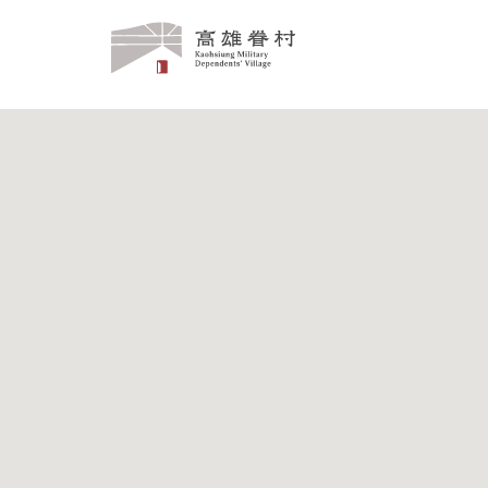
高
雄
眷
村