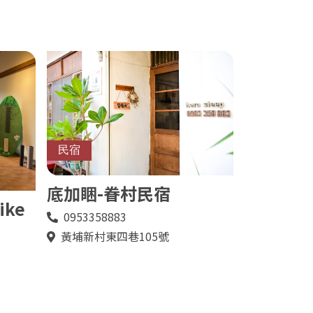
民宿
底加睏-眷村民宿
ike
0953358883
電
話
黃埔新村東四巷105號
地
址