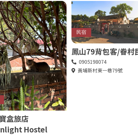
民宿
鳳山79背包客/眷村
0905198074
電
話
黃埔新村東一巷79號
地
址
寶盒旅店
nlight Hostel