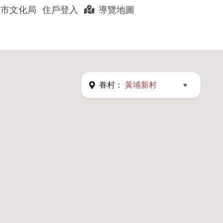
展開搜尋
雄市文化局
住戶登入
導覽地圖
聊眷村
眷村好店
以住代護
眷村：