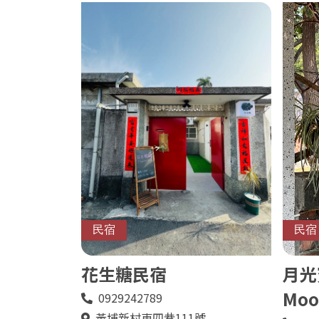
民宿
民宿
花生糖民宿
月光
Moo
0929242789
電
話
黃埔新村東四巷111號
地