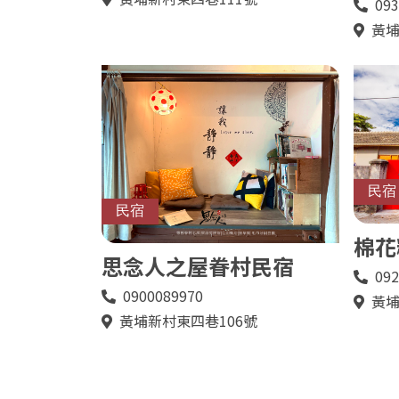
093
電
址
話
黃埔
地
址
民宿
民宿
棉花
思念人之屋眷村民宿
092
電
話
0900089970
電
黃埔
地
話
址
黃埔新村東四巷106號
地
址