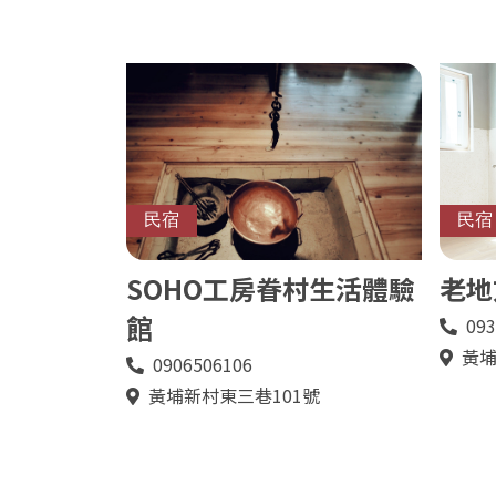
民宿
民宿
SOHO工房眷村生活體驗
老地
館
093
電
話
黃埔
地
0906506106
電
址
話
黃埔新村東三巷101號
地
址