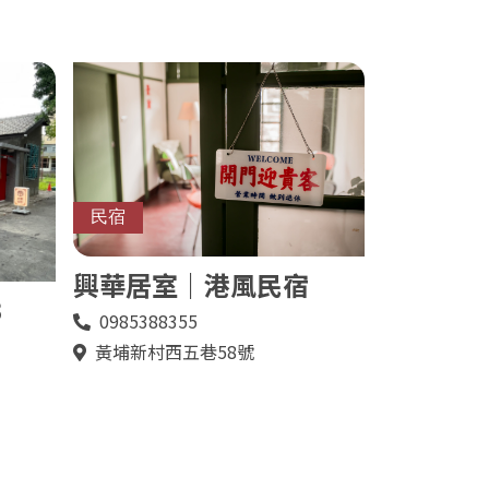
民宿
興華居室｜港風民宿
B
0985388355
電
話
黃埔新村西五巷58號
地
址