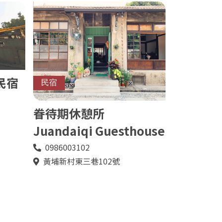
民宿
民宿
眷待期休憩所
Juandaiqi Guesthouse
0986003102
電
話
黃埔新村東三巷102號
地
址