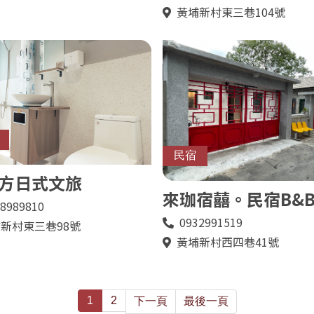
話
黃埔新村東三巷104號
地
址
民宿
方日式文旅
來珈宿囍。民宿B&
8989810
0932991519
電
新村東三巷98號
話
黃埔新村西四巷41號
地
址
1
2
下一頁
最後一頁