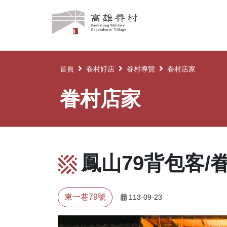
高
雄
眷
村
首頁
眷村好店
眷村導覽
眷村店家
眷村店家
鳳山79背包客/
東一巷79號
113-09-23