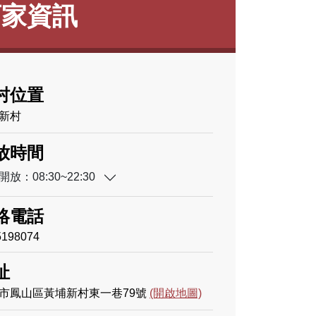
店家資訊
村位置
新村
放時間
放：08:30~22:30
絡電話
5198074
址
市鳳山區黃埔新村東一巷79號
(開啟地圖)