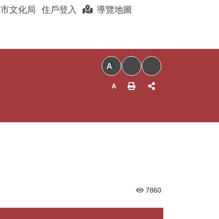
展開搜尋
雄市文化局
住戶登入
導覽地圖
聊眷村
眷村好店
以住代護
小
7860