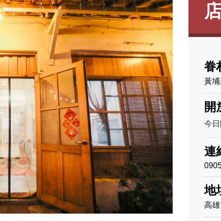
眷
黃埔
開
今日開
連
090
地
高雄