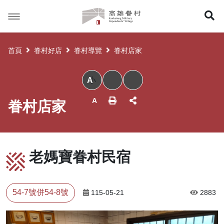
高
展
雄
眷
開
村
首頁
眷村好店
眷村導覽
眷村店家
搜
小
尋
眷村店家
老媽寶眷村民宿
54-7號併54-8號
115-05-21
2883