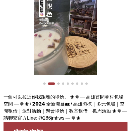
一個可以拉近你我距離的場所。 ❀ ❁ — 高雄首間眷村包場
空間 — ❁ ❀ \ 𝟮𝟬𝟮𝟰 全新開幕🏡 / 高雄包棟｜多元包場｜空
間租借｜派對活動｜聚會場所｜教室租借｜抓周活動 ❀ ❁ —
請聯繫官方Line: @286jmhws — ❁ ❀