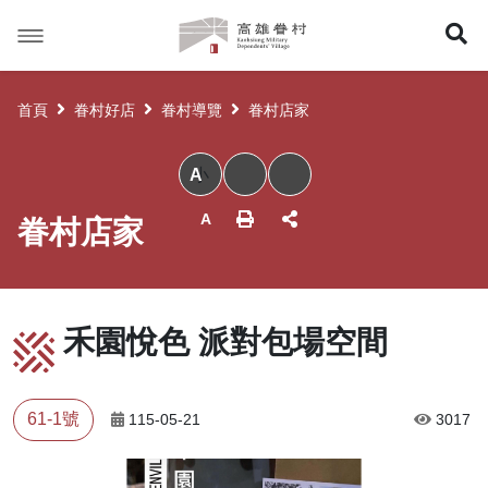
高
展
雄
眷
開
村
首頁
眷村好店
眷村導覽
眷村店家
搜
小
尋
眷村店家
禾園悅色 派對包場空間
61-1號
115-05-21
3017