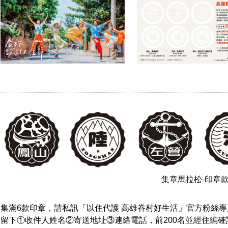
集章馬拉松-印章
集滿6款印章，請私訊「以住代護 高雄眷村好生活」官方粉絲專
留下①收件人姓名②寄送地址③連絡電話，前200名並經住編