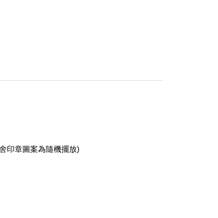
眷舍印章圖案為隨機擺放)