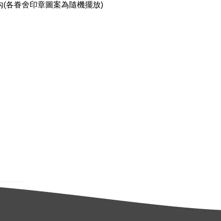
眷舍內(各眷舍印章圖案為隨機擺放)