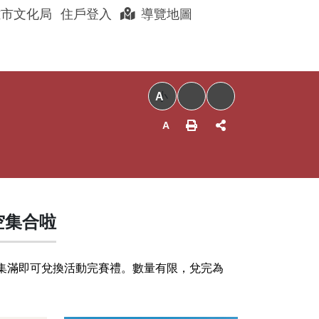
展開搜尋
雄市文化局
住戶登入
導覽地圖
聊眷村
眷村好店
以住代護
小
空集合啦
跡，集滿即可兌換活動完賽禮。數量有限，兌完為