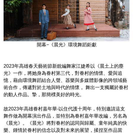
開幕−《晨光》環境舞蹈鉅獻
2023年高雄春天藝術節新銳編舞家江婕希以《晨土上的塵
光》一作，將她身為眷村第三代，對眷村的情懷、愛與追
憶，藉由環境舞蹈結合人聲、器樂與多媒體影像的跨領域藝
術合作，傳遞對於土地與時代的情懷， 舞出一支獨屬於眷村
的動人作品。摯，那簡樸美好的時光。
故2023年高雄眷村嘉年華-以住代護十周年，特別邀請這支
舞作做為開幕演出作品，並特別為眷村嘉年華改編，另名為
《晨光》。《晨光》將對眷村的認同與歸屬、童年純真的快
樂、鍾情於眷村的信念以及對未來的展望，揉捏至作品當