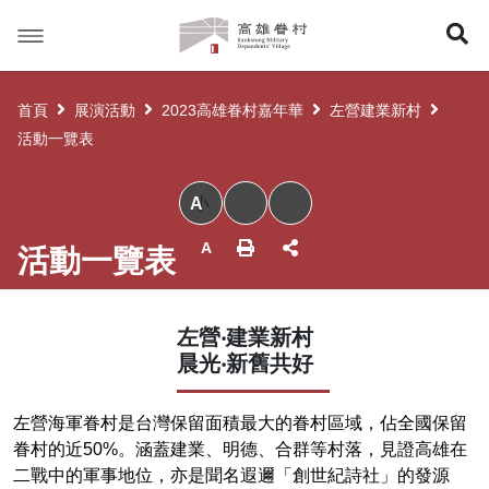
高
展
雄
眷
開
村
首頁
展演活動
2023高雄眷村嘉年華
左營建業新村
搜
活動一覽表
尋
小
活動一覽表
左營‧建業新村
晨光‧新舊共好
左營海軍眷村是台灣保留面積最大的眷村區域，佔全國保留
眷村的近50%。涵蓋建業、明德、合群等村落，見證高雄在
二戰中的軍事地位，亦是聞名遐邇「創世紀詩社」的發源