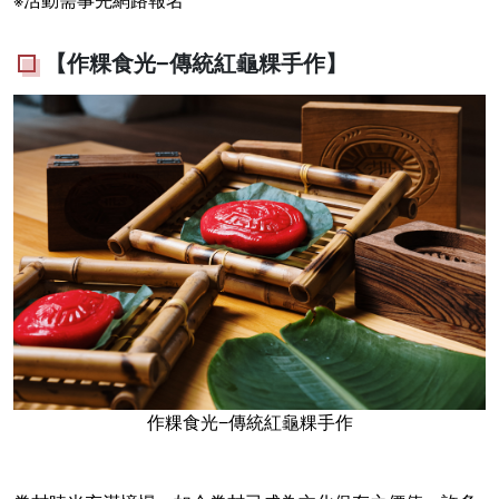
※活動需事先網路報名
【作粿食光−傳統紅龜粿手作】
作粿食光−傳統紅龜粿手作