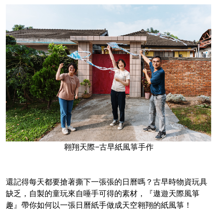
翱翔天際−古早紙風箏手作
還記得每天都要搶著撕下一張張的日曆嗎？古早時物資玩具
缺乏，自製的童玩來自唾手可得的素材，『遨遊天際風箏
趣』帶你如何以一張日曆紙手做成天空翱翔的紙風箏！