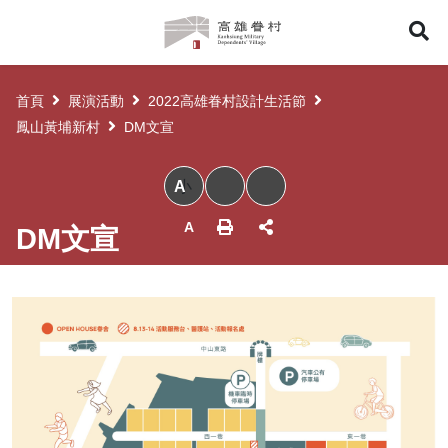
高
展
雄
眷
開
村
首頁
展演活動
2022高雄眷村設計生活節
搜
鳳山黃埔新村
DM文宣
尋
小
DM文宣