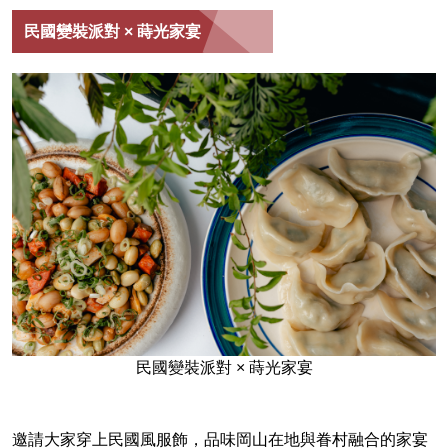
民國變裝派對 × 蒔光家宴
民國變裝派對 × 蒔光家宴
邀請大家穿上民國風服飾，品味岡山在地與眷村融合的家宴