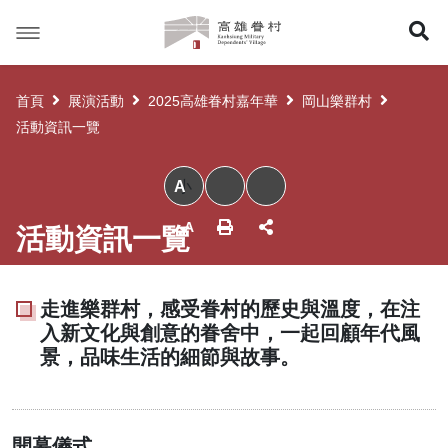
高
展
雄
眷
開
村
首頁
展演活動
2025高雄眷村嘉年華
岡山樂群村
搜
活動資訊一覽
尋
小
活動資訊一覽
走進樂群村，感受眷村的歷史與溫度，在注
入新文化與創意的眷舍中，一起回顧年代風
景，品味生活的細節與故事。
開幕儀式